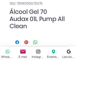
SKU: 7898255670375
Álcool Gel 70
Audax 01L Pump All
Clean
Ainda não há avaliações
WhatsApp
E-mail
Instagram
Endereço
Leoclean no Google
Compartilhe sua opinião. Seja o
primeiro a deixar uma avaliação.
Avaliar
Sobre nós
Politica de Privacidade