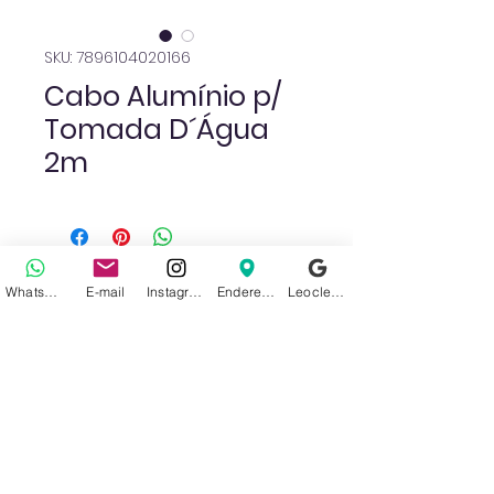
SKU: 7896104020166
Cabo Alumínio p/
Tomada D´Água
2m
Ainda não há avaliações
WhatsApp
E-mail
Instagram
Endereço
Leoclean no Google
Compartilhe sua opinião. Seja o
primeiro a deixar uma avaliação.
Avaliar
Sobre nós