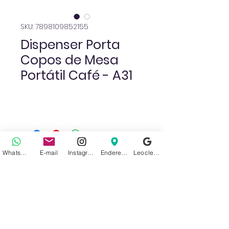
SKU: 7898109852155
Dispenser Porta
Copos de Mesa
Portátil Café - A31
WhatsApp
E-mail
Instagram
Endereço
Leoclean no Google
Ainda não há avaliações
Compartilhe sua opinião. Seja o
primeiro a deixar uma avaliação.
Avaliar