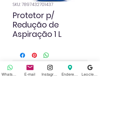
SKU: 7897432701437
Protetor p/
Redução de
Aspiração 1 L
Ainda não há avaliações
WhatsApp
E-mail
Instagram
Endereço
Leoclean no Google
Compartilhe sua opinião. Seja o
primeiro a deixar uma avaliação.
Avaliar
Sobre nós
Politica de Privacidade