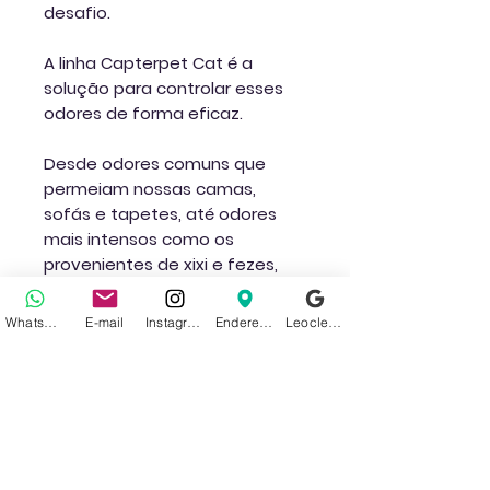
desafio.
A linha Capterpet Cat é a
solução para controlar esses
odores de forma eficaz.
Desde odores comuns que
permeiam nossas camas,
sofás e tapetes, até odores
mais intensos como os
provenientes de xixi e fezes,
são capturados de forma
instantânea e irreversível com
WhatsApp
E-mail
Instagram
Endereço
Leoclean no Google
Capterpet Cat.
Peso:
0,2 kg
Dimensões:
0,03 × 0,07 × 0,18 cm