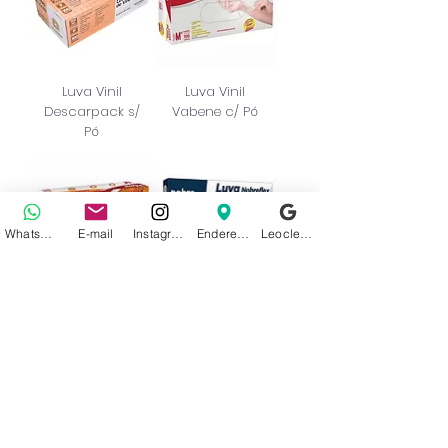
Luva Vinil
Luva Vinil
Descarpack s/
Vabene c/ Pó
Pó
WhatsApp
E-mail
Instagram
Endereço
Leoclean no Google
Luva Viniflex
Luva TPE
Vabene Preta
Nobre s/ Pó
Descartável
Preto