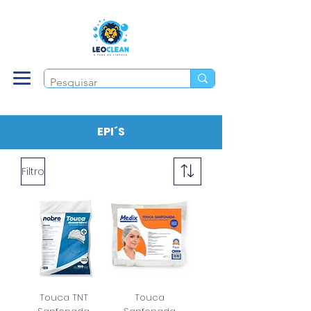
EPI´S
Filtro
Touca TNT
Touca