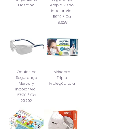
Elastano
Ampla Visão
Incolor Vic-
56110 / Ca
19.628
Óculos de
Máscara
Segurança
Tripla
Mercury
Proteção Lola
Incolor Vic-
57210 / Ca
20.702