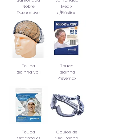
Sanfonada
Sanfonada
Nobre
Medix
Descartável
c/Elástico
Touca
Touca
Redinha Volk
Redinha
Prevemax
Touca
Óculos de
Organza c/
Segurança