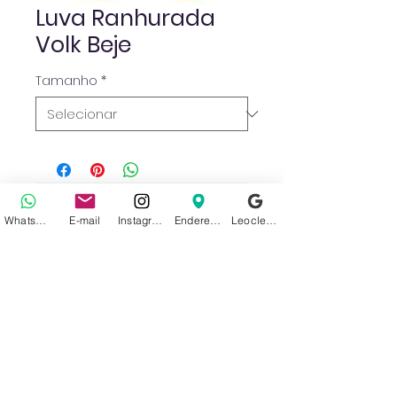
Luva Ranhurada
Volk Beje
Tamanho
*
Ainda não há avaliações
WhatsApp
E-mail
Instagram
Endereço
Leoclean no Google
Compartilhe sua opinião. Seja o
primeiro a deixar uma avaliação.
Avaliar
Sobre nós
Politica de Privacidade