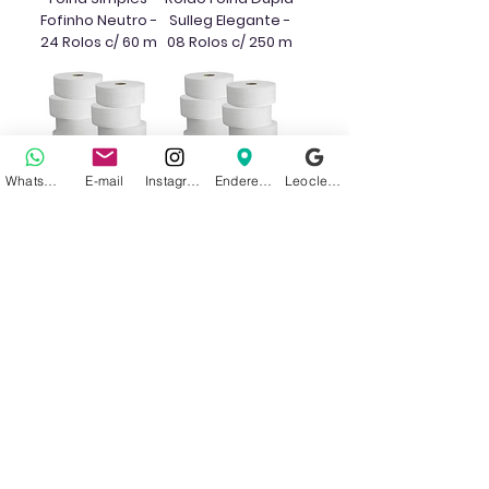
Fofinho Neutro -
Sulleg Elegante -
24 Rolos c/ 60 m
08 Rolos c/ 250 m
WhatsApp
E-mail
Instagram
Endereço
Leoclean no Google
Papel Higiênico
Papel Higiênico
Rolão Folha Dupla
Rolão Flamingo -
Flamingo - 08
08 Rolos c/ 300
Rolos c/ 200 m
metros
Papel Higiênico
Papel Higiênico
Rolão Folha Dupla
Rolão Folha