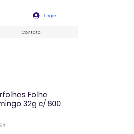
Login
Contato
rfolhas Folha
mingo 32g c/ 800
994