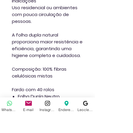
Indicações
Uso residencial ou ambientes
com pouca circulação de
pessoas.
A folha dupla natural
proporciona maior resistência e
eficiência, garantindo uma
higiene completa e cuidadosa.
Composição:
100% fibras
celulósicas mistas
Fardo com 40 rolos
Folha Dupla Neutro
Suavidade e absorção
Picotado
WhatsApp
E-mail
Instagram
Endereço
Leoclean no Google
Tamanho: 30 metros cada
rolo
Cor: Branco