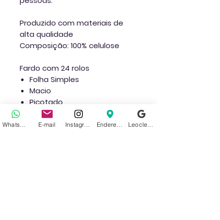
pessoas.
Produzido com materiais de
alta qualidade
Composição:
100% celulose
Fardo com 24 rolos
Folha Simples
Macio
Picotado
Tamanho: 30 metros cada
rolo
WhatsApp
E-mail
Instagram
Endereço
Leoclean no Google
Cor: Branco
Ref. Pk 24
Ainda não há avaliações