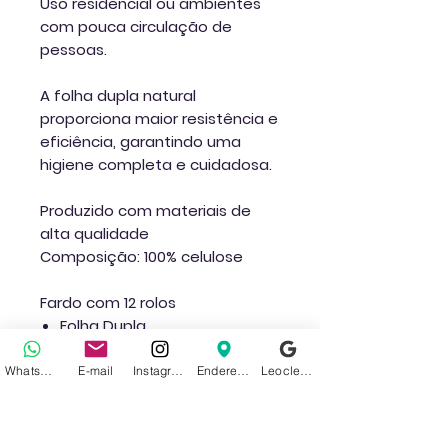
Uso residencial ou ambientes
com pouca circulação de
pessoas.
A folha dupla natural
proporciona maior resistência e
eficiência, garantindo uma
higiene completa e cuidadosa.
Produzido com materiais de
alta qualidade
Composição:
100% celulose
Fardo com 12 rolos
Folha Dupla
Macio
Picotado
WhatsApp
E-mail
Instagram
Endereço
Leoclean no Google
Tamanho: 30 metros cada
rolo
Cor: Branco