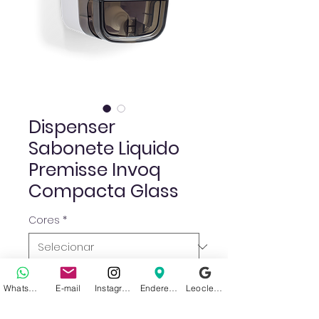
Dispenser
Sabonete Liquido
Premisse Invoq
Compacta Glass
Cores
*
WhatsApp
E-mail
Instagram
Endereço
Leoclean no Google