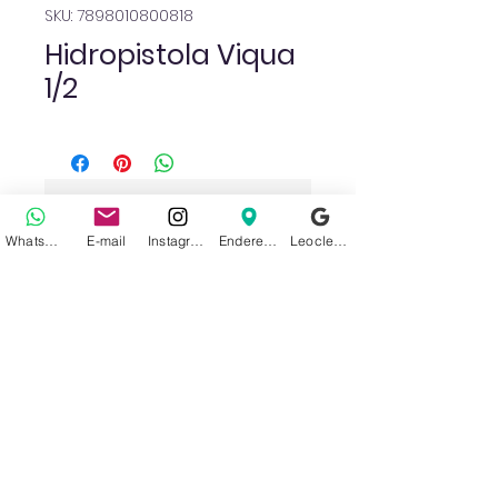
SKU: 7898010800818
Hidropistola Viqua
1/2
Ainda não há avaliações
Compartilhe sua opinião. Seja o
WhatsApp
E-mail
Instagram
Endereço
Leoclean no Google
primeiro a deixar uma avaliação.
Avaliar
Sobre nós
Politica de Privacidade
Acesse nossas Redes Sociais