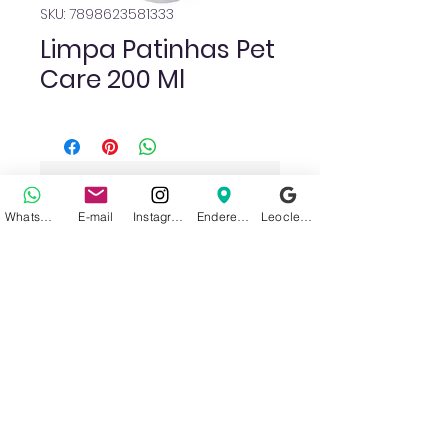
SKU: 7898623581333
Limpa Patinhas Pet
Care 200 Ml
Ainda não há avaliações
Compartilhe sua opinião. Seja o
WhatsApp
E-mail
Instagram
Endereço
Leoclean no Google
primeiro a deixar uma avaliação.
Avaliar
Sobre nós
Politica de Privacidade
Acesse nossas Redes Sociais