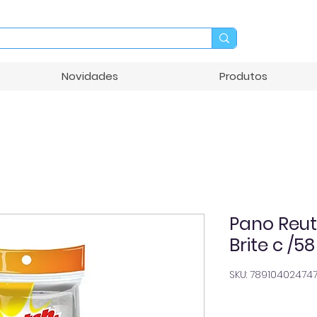
Novidades
Produtos
Pano Reuti
Brite c /5
SKU: 78910402474