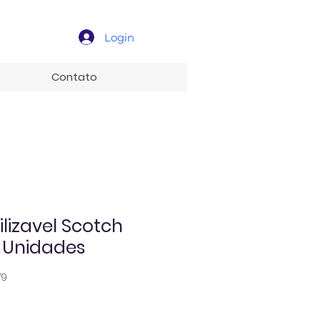
Login
Contato
lizavel Scotch
8 Unidades
79