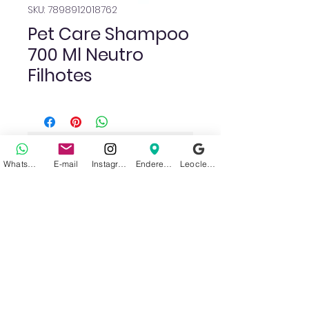
SKU: 7898912018762
Pet Care Shampoo
700 Ml Neutro
Filhotes
Ainda não há avaliações
WhatsApp
E-mail
Instagram
Endereço
Leoclean no Google
Compartilhe sua opinião. Seja o
primeiro a deixar uma avaliação.
Avaliar
Sobre nós
Politica de Privacidade