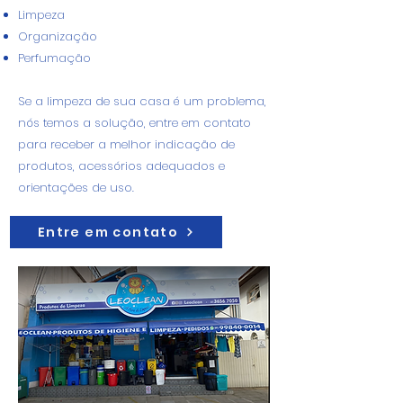
Limpeza
Organização
Perfumação
Se a limpeza de sua casa é um problema,
nós temos a solução, entre em contato
para receber a melhor indicação de
produtos, acessórios adequados e
orientações de uso.
Entre em contato