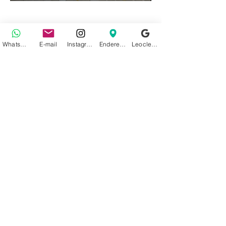
WhatsApp
E-mail
Instagram
Endereço
Leoclean no Google
Venha conhecer nossa loja, estamos em
Colombo
Rua XV de Novembro, n° 202 - Centro
Sobre nós
Politica de Privacidade
Acesse nossas Redes Sociais